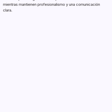
mientras mantienen profesionalismo y una comunicación
clara.
Protocolos del Juego de Voleibol de
NFHS: Antes del partido, Durante el