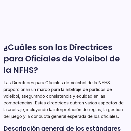
Actualizaciones
De
Las últimas actualizaciones de las reglas de voleibol de
Reglas
De
la NFHS introducen cambios clave diseñados para
Voleibol
De
mejorar el juego y asegurar una competencia justa. Se
La
NFHS:
emplearán estrategias de comunicación e
Comunicación,
implementación efectivas para ayudar a entrenadores
Implementación,
Capacitación
y…
¿Cuáles son las Directrices
para Oficiales de Voleibol de
Directrices para Oficiales de Voleibol de la NFHS
19/01/2026
la NFHS?
Las Directrices para Oficiales de Voleibol de la NFHS
proporcionan un marco para la arbitraje de partidos de
voleibol, asegurando consistencia y equidad en las
competencias. Estas directrices cubren varios aspectos de
la arbitraje, incluyendo la interpretación de reglas, la gestión
del juego y la conducta general esperada de los oficiales.
Descripción general de los estándares