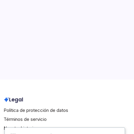
Categorías
Directrices para Oficiales de Voleibol de la NFHS
Interpretaciones de las Reglas de Voleibol de la NFHS
Reglamentos del Juego de Voleibol de la NFHS
Archivo
February 2026
January 2026
Legal
Política de protección de datos
Términos de servicio
Nuestra historia