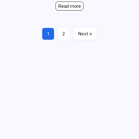
Read more
1
2
Next »
Enlaces
Ponte en contacto
Nuestra historia
Explorar artículos