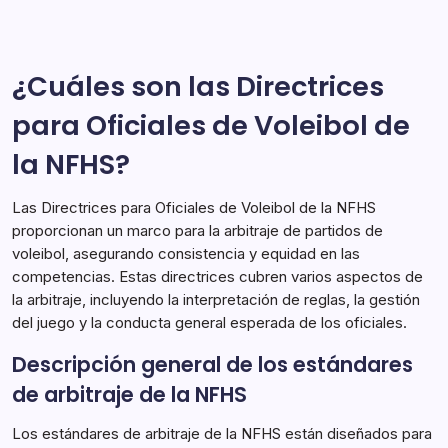
diversas fuentes, afectando a jugadores, entrenadores,
Voleibol
De
oficiales y padres. Comprender la naturaleza de estas
NFHS:
Estrategias,
disputas y emplear estrategias de comunicación
Procedimientos,
estructurada y mediación son esenciales…
Responsabilidades
¿Cuáles son las Directrices
para Oficiales de Voleibol de
Directrices para Oficiales de Voleibol de la NFHS
09/01/2026
la NFHS?
Las Directrices para Oficiales de Voleibol de la NFHS
proporcionan un marco para la arbitraje de partidos de
voleibol, asegurando consistencia y equidad en las
competencias. Estas directrices cubren varios aspectos de
la arbitraje, incluyendo la interpretación de reglas, la gestión
del juego y la conducta general esperada de los oficiales.
Descripción general de los estándares
de arbitraje de la NFHS
Los estándares de arbitraje de la NFHS están diseñados para