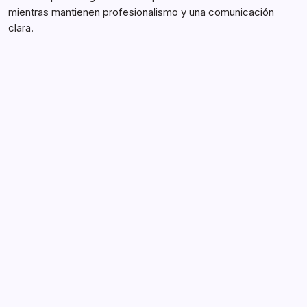
mientras mantienen profesionalismo y una comunicación
clara.
Atuendo Oficial de Voleibol de NFHS:
Requisitos, Normas, Expectativas