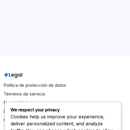
Interpretaciones de las Reglas de Voleibol de la NFHS
Reglamentos del Juego de Voleibol de la NFHS
Archivo
February 2026
January 2026
Legal
Política de protección de datos
Términos de servicio
Nuestra historia
We respect your privacy
Ponte en contacto
Cookies help us improve your experience,
Cookies y seguimiento
deliver personalized content, and analyze