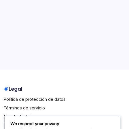
Categorías
Directrices para Oficiales de Voleibol de la NFHS
Interpretaciones de las Reglas de Voleibol de la NFHS
Reglamentos del Juego de Voleibol de la NFHS
Archivo
February 2026
January 2026
Legal
Política de protección de datos
Términos de servicio
Nuestra historia
We respect your privacy
Ponte en contacto