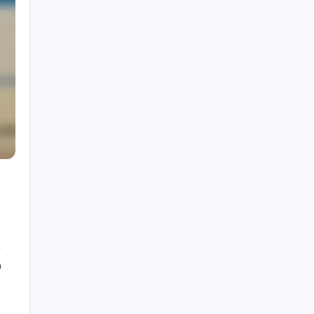
Publicaciones recientes
Protocolos del Juego de Voleibol de NFHS:
Antes del partido, Durante el partido, Después
del partido
Regla 14 de Voleibol de NFHS: Errores de
puntuación: Identificación, Corrección,
Apelaciones
Oficiales de Juego de Voleibol de la NFHS:
Calificaciones, Roles, Responsabilidades
Regla 13 de Voleibol de la NFHS: Protestas:
Procedimientos, Elegibilidad, Resultados
Regla 7 de Voleibol de la NFHS: Tiempos
0
muertos: Tipos, Solicitudes, Gestión