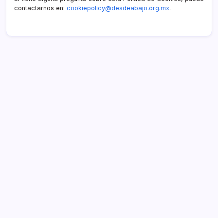
contactarnos en:
cookiepolicy@desdeabajo.org.mx
.
Enlaces
Ponte en contacto
Nuestra historia
Explorar artículos
Publicaciones recientes
Protocolos del Juego de Voleibol de NFHS: Antes del