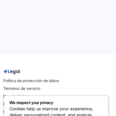
Directrices para Oficiales de Voleibol de la NFHS
Interpretaciones de las Reglas de Voleibol de la NFHS
Reglamentos del Juego de Voleibol de la NFHS
Archivo
February 2026
January 2026
Legal
Política de protección de datos
Términos de servicio
Nuestra historia
We respect your privacy
Ponte en contacto
Cookies help us improve your experience,
Cookies y seguimiento
deliver personalized content, and analyze