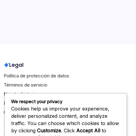
Reglamentos del Juego de Voleibol de la NFHS
Archivo
February 2026
January 2026
Legal
Política de protección de datos
Términos de servicio
Nuestra historia
We respect your privacy
Ponte en contacto
Cookies help us improve your experience,
Cookies y seguimiento
deliver personalized content, and analyze
Buscar
traffic. You can choose which cookies to allow
by clicking
Customize
. Click
Accept All
to