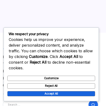
Archivo
February 2026
January 2026
We respect your privacy
Cookies help us improve your experience,
deliver personalized content, and analyze
Legal
traffic. You can choose which cookies to allow
by clicking
Customize
. Click
Accept All
to
Política de protección de datos
consent or
Reject All
to decline non-essential
Términos de servicio
cookies.
Nuestra historia
Ponte en contacto
Customize
Cookies y seguimiento
Reject All
Buscar
Accept All